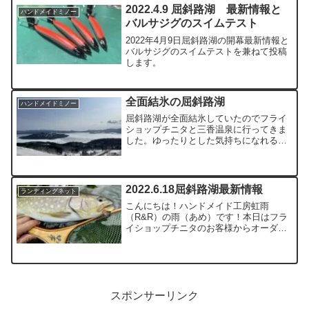
いましたが本人は超真面目に作ってま
2022.4.9 屈斜路湖 最新情報と
ハンドメイドミノー
す。
バルサジグのスイムテスト
2022年4月9日屈斜路湖の開幕最新情報と
バルサジグのスイムテストを兼ねて投稿
します。
全面結氷の屈斜路湖
ハンドメイドミノー
屈斜路湖が全面結氷していたのでフライ
ショップチニタと三香温泉に行ってきま
した。ゆったりとした気持ちになれる時
間って大切ですね！
2022.6.18屈斜路湖最新情報
ランディングネット
こんにちは！ハンドメイド工房虹雨
（R&R）の雨（あめ）です！本日はフラ
イショップチニタのお客様からオーダー
のあったランディングネットの補修完成
品をお届けに行くついでに屈斜路湖では
この時期旬の蝉フライで虹と雨を狙って
みました。そのまえに・・・...
スポンサーリンク