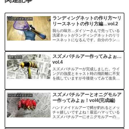
ランディングネットの作り方〜リ
ハンドメイドミノー
リースネットの作り方編…vol.2
我らの味方…ダイソーさんで売っている
洗濯ネットがランディングネットのリリ
ースネットになるんです。自分のランデ
ィングネットのイメージチェンジしてみ
ませんか？
スズメバチルアー作ってみよぉ…
カテゴリー
vol.4
スズメバチルアーが完成しました。ウイ
ングの強度とキャスト時の飛距離に不安
を残していますが今後使ってみて改良し
ていきたいと思います。
スズメバチルアーとオニグモルア
ハンドメイドミノー
ー作ってみよぉ！vol4(完成編)
ハンドメイドルアーで鱒が釣れるとメッ
チャ嬉しいですよね！最近ハマっている
スズメバチルアーにオニグモルアーのラ
インナップを追加してみました。オニグ
モルアーはふざけた感じになってしまし