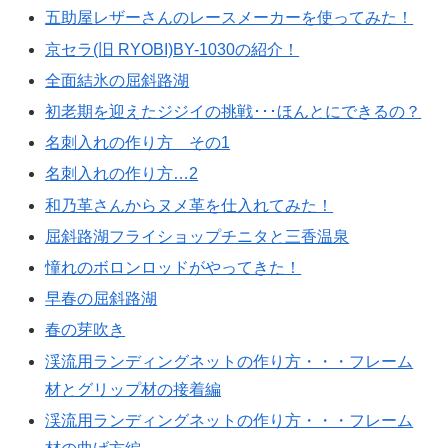
五助屋レザーさんのレースメーカーを使ってみた！
京セラ(旧 RYOBI)BY-1030の紹介！
全面結氷の屈斜路湖
初老期を迎えたジジイの挑戦･･･ほんとにできるの？
名刺入れの作り方 その1
名刺入れの作り方…2
和乃革さんからヌメ革を仕入れてみた！
屈斜路湖フライショップチニタと三香温泉
憧れのボロンロッドがやってきた！
早春の屈斜路湖
春の芽吹き
渓流用ランディングネットの作り方・・・フレーム
材とグリップ材の接着編
渓流用ランディングネットの作り方・・・フレーム